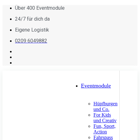
Über 400 Eventmodule
24/7 für dich da
Eigene Logistik
0209 6049882
Eventmodule
Hüpfburgen
und Co.
For Kids
und Creativ
Fun, Sport,
Action
Fahrspass