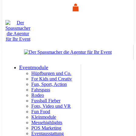
Eventmodule
Hüpfburgen und Co.
For Kids und Creativ
Fun, Sport, Action
Fahrspass
Rodeo
Fussball Fieber
Foto, Video und VR
Fun Food
Kleinmodule
Messehighlights
POS Marketing
Eventausstattung