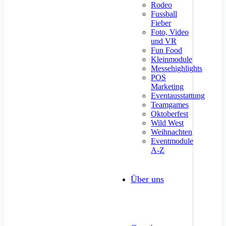
Rodeo
Fussball
Fieber
Foto, Video
und VR
Fun Food
Kleinmodule
Messehighlights
POS
Marketing
Eventausstattung
Teamgames
Oktoberfest
Wild West
Weihnachten
Eventmodule
A-Z
Über uns