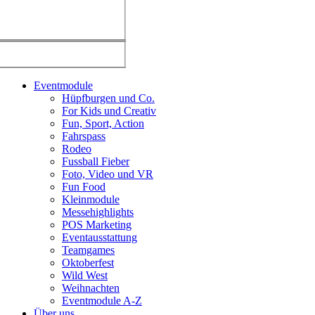
Eventmodule
Hüpfburgen und Co.
For Kids und Creativ
Fun, Sport, Action
Fahrspass
Rodeo
Fussball Fieber
Foto, Video und VR
Fun Food
Kleinmodule
Messehighlights
POS Marketing
Eventausstattung
Teamgames
Oktoberfest
Wild West
Weihnachten
Eventmodule A-Z
Über uns