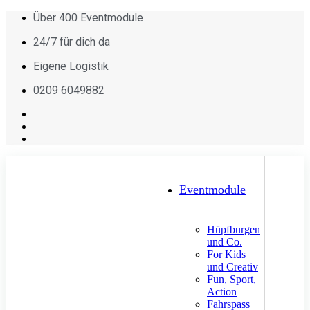
Über 400 Eventmodule
24/7 für dich da
Eigene Logistik
0209 6049882
Eventmodule
Hüpfburgen
und Co.
For Kids
und Creativ
Fun, Sport,
Action
Fahrspass