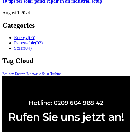
10 tips for solar panel repair in an industrial setup
August 1,2024
Categories
Energy
(05)
Renewable
(02)
Solar
(04)
Tag Cloud
Ecology
Energy
Renewable
Solar
Turbine
Hotline: 0209 604 988 42
Rufen Sie uns jetzt an!