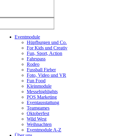
Eventmodule
Hüpfburgen und Co.
For Kids und Creativ
Fun, Sport, Action
Fahrspass
Rodeo
Fussball Fieber
Foto, Video und VR
Fun Food
Kleinmodule
Messehighlights
POS Marketing
Eventausstattung
Teamgames
Oktoberfest
Wild West
Weihnachten
Eventmodule A-Z
Über uns