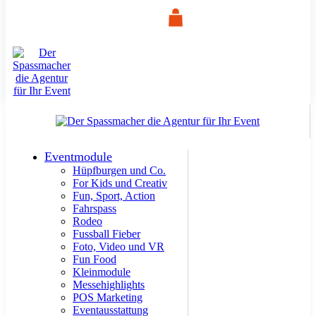
Eventmodule
Hüpfburgen und Co.
For Kids und Creativ
Fun, Sport, Action
Fahrspass
Rodeo
Fussball Fieber
Foto, Video und VR
Fun Food
Kleinmodule
Messehighlights
POS Marketing
Eventausstattung