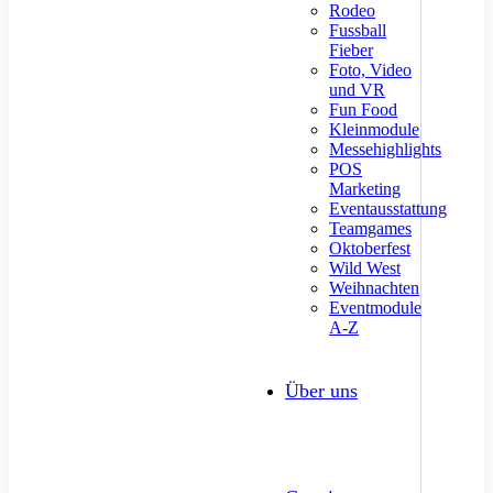
Rodeo
Fussball
Fieber
Foto, Video
und VR
Fun Food
Kleinmodule
Messehighlights
POS
Marketing
Eventausstattung
Teamgames
Oktoberfest
Wild West
Weihnachten
Eventmodule
A-Z
Über uns